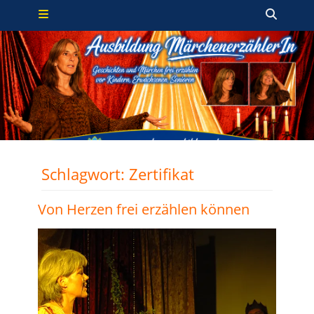
Primäres Menü
Zum
Such
Inhalt
springen
Schlagwort:
Zertifikat
Von Herzen frei erzählen können