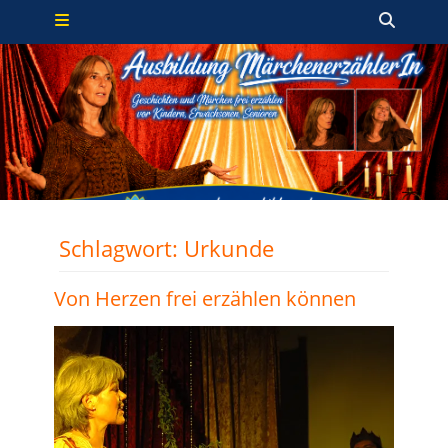
Primäres Menü
Zum
Such
Inhalt
springen
Schlagwort:
Urkunde
Von Herzen frei erzählen können