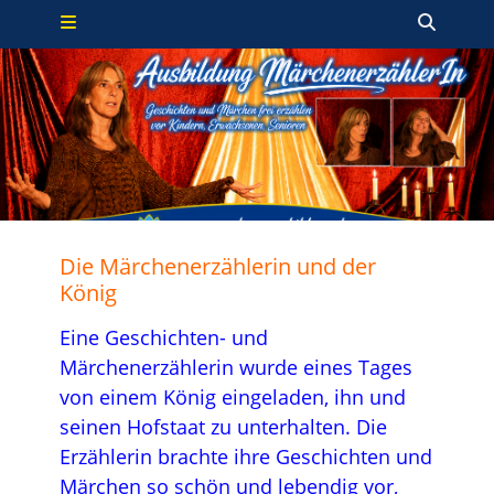
Primäres Menü
Zum
Such
Inhalt
springen
Die Märchenerzählerin und der
König
Eine Geschichten- und
Märchenerzählerin wurde eines Tages
von einem König eingeladen, ihn und
seinen Hofstaat zu unterhalten. Die
Erzählerin brachte ihre Geschichten und
Märchen so schön und lebendig vor,